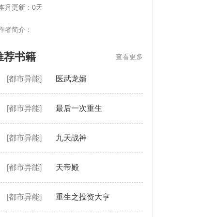
本月更新：0天
作者简介：
推荐书籍
查看更多
[都市异能]
医武龙婿
[都市异能]
最后一次重生
[都市异能]
九天战神
[都市异能]
天帝殿
[都市异能]
重生之投资大亨