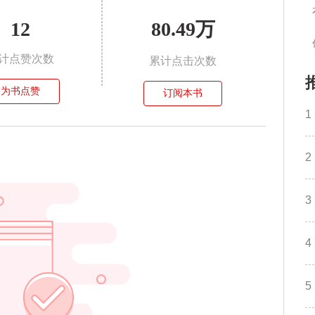
12
80.49万
计点赞次数
累计点击次数
为书点赞
订阅本书
1
2
3
4
5