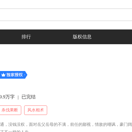
排行
版权信息
9.9万字
已完结
|
杀伐果断
风水相术
普通，没钱没权，面对岳父岳母的不满，前任的鄙视，情敌的嘲讽，豪门阔