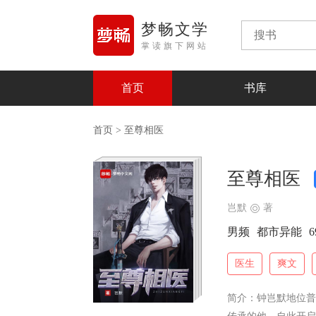
梦畅文学
掌读旗下网站
首页
书库
首页
> 至尊相医
至尊相医
岂默
著
男频
都市异能
6
医生
爽文
简介：
钟岂默地位