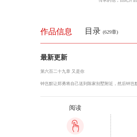
传承的他，自此开启
目录
作品信息
(629章)
最新更新
第六百二十九章 又是你
钟岂默让郑勇将自己送到陈家别墅附近，然后钟岂
了车，慢悠悠地走向了陈家别墅。 还没到家，手机
到一条转账短信，是郑勇转过来了两个亿。 钟岂默
看了一眼，就把手机放回口袋里，这笔钱肯定是郑
阅读