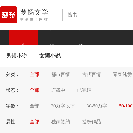
版
作
梦畅文学
掌读旗下网站
书
排
权
者
库
行
信
中
男频小说
女频小说
息
心
分类 :
全部
都市言情
古代言情
青春纯爱
状态 :
全部
连载中
已完结
字数 :
全部
30万字以下
30-50万字
50-1
属性 :
全部
独家签约
授权作品