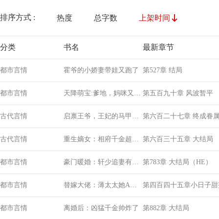
排序方式 :
热度
总字数
上架时间
分类
书名
最新章节
都市言情
霍爷的小娇妻带娃又跑了
第527章 结局
都市言情
天降萌宝:爹地，妈咪又跑
第五百九十章 风波暂平
了
古代言情
启禀王爷，王妃的马甲藏
第六百二十七章 终成眷
太深
古代言情
重生嫡女：相府千金超旺
第六百三十五章 大结局
夫
都市言情
豪门暖婚：轩少追妻有点
第783章 大结局（HE）
难
都市言情
替嫁大佬：薄太太她A爆
第四百四十五章小日子甜
了！
都市言情
离婚后：凶猛千金帅炸了
第882章 大结局