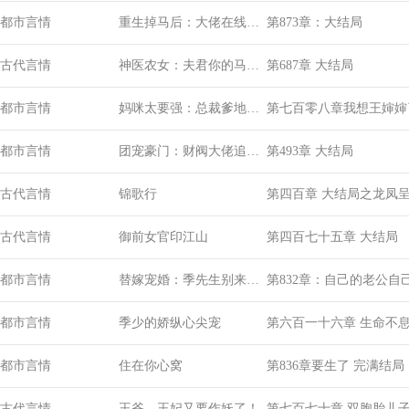
都市言情
重生掉马后：大佬在线求
第873章：大结局
下嫁
古代言情
神医农女：夫君你的马甲
第687章 大结局
又掉了
都市言情
妈咪太要强：总裁爹地别
第七百零八章我想王婶婶
傲娇
都市言情
团宠豪门：财阀大佬追着
第493章 大结局
我结婚
古代言情
锦歌行
第四百章 大结局之龙凤
古代言情
御前女官印江山
第四百七十五章 大结局
都市言情
替嫁宠婚：季先生别来无
第832章：自己的老公自
恙
都市言情
季少的娇纵心尖宠
第六百一十六章 生命不
都市言情
住在你心窝
第836章要生了 完满结局
古代言情
王爷，王妃又要作妖了！
第七百七十章 双胞胎儿