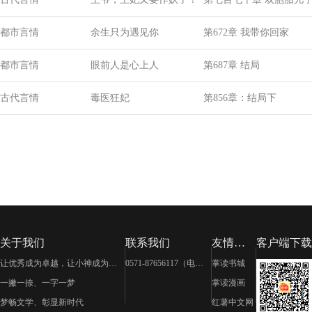
都市言情
余生只为遇见你
第672章 我带你回家
都市言情
眼前人是心上人
第687章 结局
古代言情
毒医狂妃
第856章：结局下
关于我们
联系我们
友情链
客户端下载
接
让优秀成为卓越，让小神成为大
0571-87656117（电
掌读书城
神
话）
一撇一捺、一字一梦
掌读漫画
梦畅文学、彰显新时代
红薯中文网