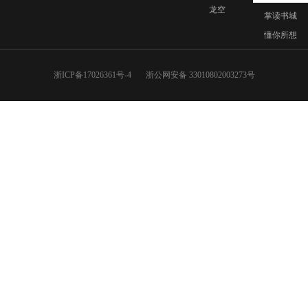
龙空
掌读书城
懂你所想
浙ICP备17026361号-4
浙公网安备 33010802003273号