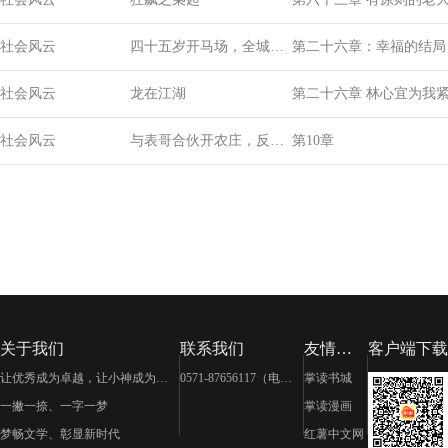
社会风云
四十五岁开马场，全城名
第二十六章：幸福的结局
流排队找上门
社会风云
龙在江湖
第二十六章 林心宜为
社会风云
与表哥合伙开农庄，反被
第10章
讹诈精神损失费
关于我们
联系我们
友情链
客户端下载
接
让优秀成为卓越，让小神成为大
0571-87656117（电
掌读书城
神
话）
一撇一捺、一字一梦
掌读漫画
梦畅文学、彰显新时代
红薯中文网