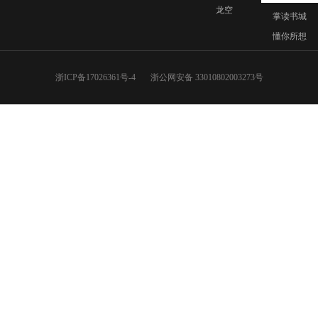
龙空
掌读书城
懂你所想
浙ICP备17026361号-4
浙公网安备 33010802003273号