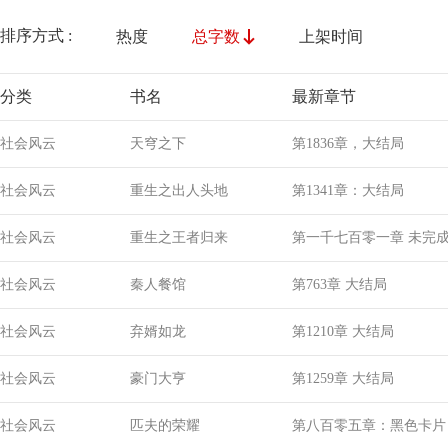
排序方式 :
热度
总字数
上架时间
分类
书名
最新章节
社会风云
天穹之下
第1836章，大结局
社会风云
重生之出人头地
第1341章：大结局
社会风云
重生之王者归来
第一千七百零
社会风云
秦人餐馆
第763章 大结局
社会风云
弃婿如龙
第1210章 大结局
社会风云
豪门大亨
第1259章 大结局
社会风云
匹夫的荣耀
第八百零五章：黑色卡片