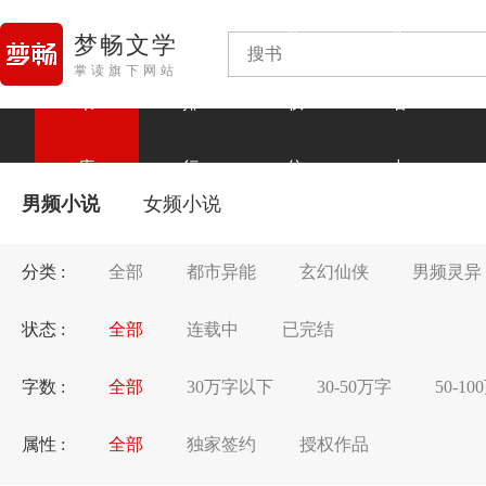
版
作
梦畅文学
掌读旗下网站
书
排
权
者
库
行
信
中
男频小说
女频小说
息
心
分类 :
全部
都市异能
玄幻仙侠
男频灵异
状态 :
全部
连载中
已完结
字数 :
全部
30万字以下
30-50万字
50-1
属性 :
全部
独家签约
授权作品