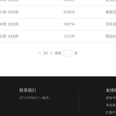
01章 大结局
925078
夜曲
96章 大结局
590734
浮生
42章 大结局
722199
陪你
<
>
跳至
页
1
/2
联系我们
友情
0571-87656117（电话）
掌读书
掌读漫
红薯中