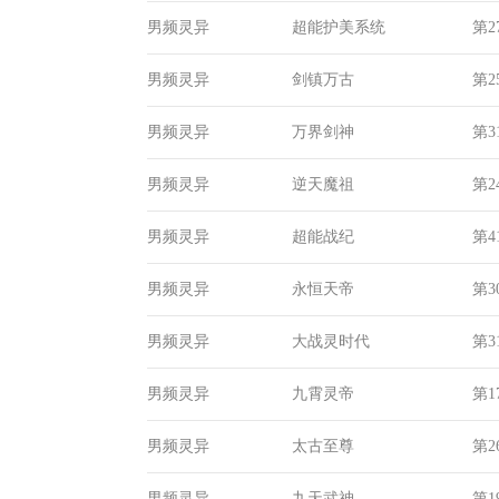
男频灵异
超能护美系统
第2
男频灵异
剑镇万古
第2
男频灵异
万界剑神
第3
男频灵异
逆天魔祖
第2
男频灵异
超能战纪
第4
男频灵异
永恒天帝
第3
男频灵异
大战灵时代
第3
男频灵异
九霄灵帝
第1
男频灵异
太古至尊
第2
男频灵异
九天武神
第1