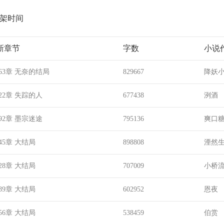
架时间
新章节
字数
小说
63章 无奈的结局
829667
降妖
22章 失踪的人
677438
洌酒
92章 墨宗迷途
795136
爽口
45章 大结局
898808
湮然
28章 大结局
707009
小桥
89章 大结局
602952
恩夜
56章 大结局
538459
伯赏