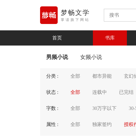
梦畅文学
掌读旗下网站
首页
书库
男频小说
女频小说
分类 :
全部
都市异能
玄幻
状态 :
全部
连载中
已完结
字数 :
全部
30万字以下
30
属性 :
全部
独家签约
授权