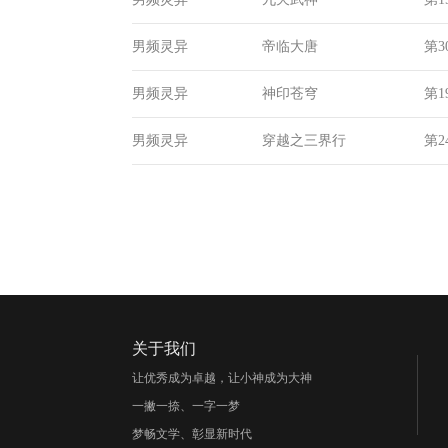
男频灵异
帝临大唐
第3
男频灵异
神印苍穹
第1
男频灵异
穿越之三界行
第2
关于我们
让优秀成为卓越，让小神成为大神
一撇一捺、一字一梦
梦畅文学、彰显新时代