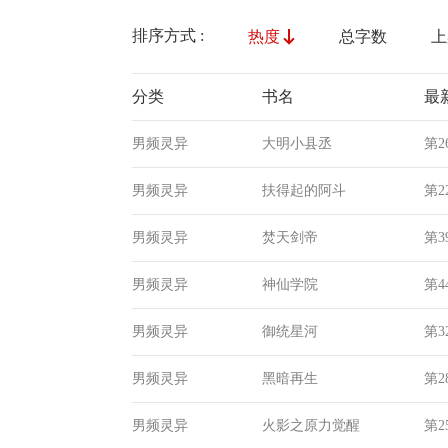
排序方式 :
热度
总字数
上
分类
书名
最
男频灵异
大明小县丞
第2
男频灵异
扶得起的阿斗
第2
男频灵异
焚天剑帝
第3
男频灵异
神仙学院
第4
男频灵异
御统星河
第3
男频灵异
黑暗再生
第2
男频灵异
火影之原力觉醒
第2